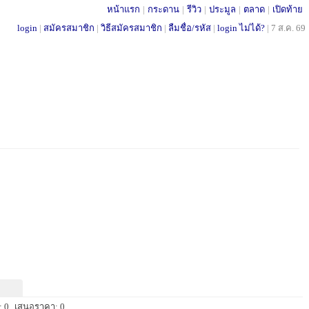
หน้าแรก
|
กระดาน
|
รีวิว
|
ประมูล
|
ตลาด
|
เปิดท้าย
login
|
สมัครสมาชิก
|
วิธีสมัครสมาชิก
|
ลืมชื่อ/รหัส
|
login ไม่ได้?
|
7 ส.ค. 69
 0
เสนอราคา: 0