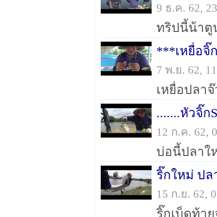
9 ธ.ค. 62, 
7 พ.ย. 62, 
12 ก.ค. 62,
ริ๊กใหม่ ป
15 ก.ย. 62,