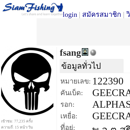
login
|
สมัครสมาชิก
|
ว
fsang
ข้อมูลทั่วไป
122390
หมายเลข:
GEECRA
คันเบ็ด:
ALPHAS
รอก:
GEECR
เหยื่อ:
เข้าชม: 77,235 ครั้ง
ที่อยู่:
ความถี่: 15 หน้า/วัน