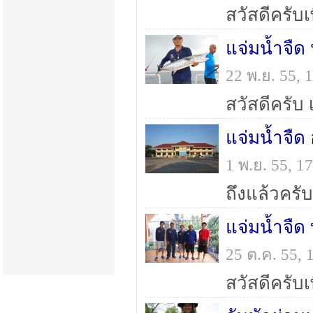
22 พ.ย. 55,
1 พ.ย. 55, 
แจ่มน้ำจืด 
25 ต.ค. 55,