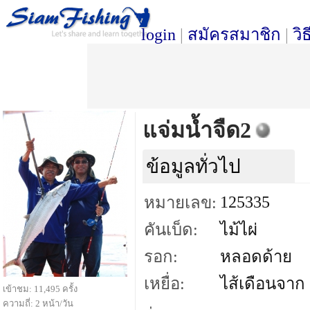
login
|
สมัครสมาชิก
|
วิ
แจ่มน้ำจืด2
ข้อมูลทั่วไป
125335
หมายเลข:
คันเบ็ด:
ไม้ไผ่
รอก:
หลอดด้าย
เหยื่อ:
ไส้เดือนจาก
เข้าชม: 11,495 ครั้ง
ความถี่: 2 หน้า/วัน