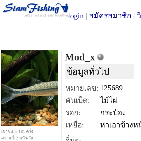
login
|
สมัครสมาชิก
|
ว
Mod_x
ข้อมูลทั่วไป
125689
หมายเลข:
คันเบ็ด:
ไม้ไผ่
รอก:
กระป๋อง
เหยื่อ:
หาเอาข้างหน
เข้าชม: 9,181 ครั้ง
ความถี่: 2 หน้า/วัน
อื่นๆ: