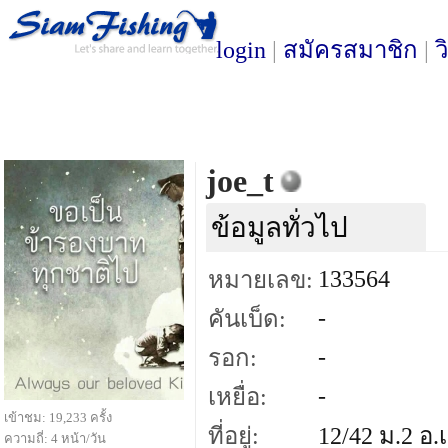
login
|
สมัครสมาชิก
|
ว
joe_t
ข้อมูลทั่วไป
133564
หมายเลข:
-
คันเบ็ด:
-
รอก:
-
เหยื่อ:
เข้าชม: 19,233 ครั้ง
ที่อยู่:
12/42 ม.2 อ.
ความถี่: 4 หน้า/วัน