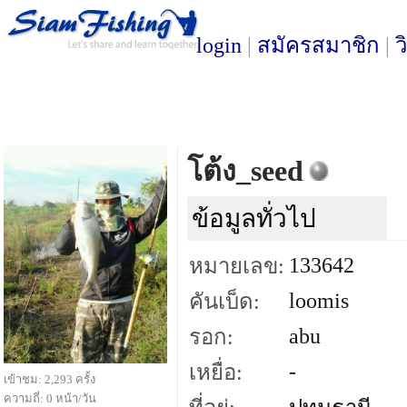
login
|
สมัครสมาชิก
|
ว
โต้ง_seed
ข้อมูลทั่วไป
133642
หมายเลข:
loomis
คันเบ็ด:
abu
รอก:
-
เหยื่อ:
เข้าชม: 2,293 ครั้ง
ความถี่: 0 หน้า/วัน