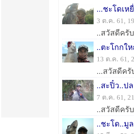
...ชะโดเหยื
3 ต.ค. 61, 
..ตะโกกใหญ่
13 ต.ค. 61,
..สะปิ๋ว..ป
7 ต.ค. 61, 
..ชะโด..มูล