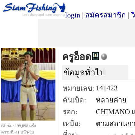
login
|
สมัครสมาชิก
|
ว
ครูอ็อด
ข้อมูลทั่วไป
141423
หมายเลข:
คันเบ็ด:
หลายค่าย
รอก:
CHIMANO แล
เหยื่อ:
ตามสถานกา
เข้าชม: 199,898 ครั้ง
ความถี่: 41 หน้า/วัน