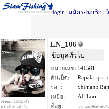
login
|
สมัครสมาชิก
|
ว
LN_106
ข้อมูลทั่วไป
141581
หมายเลข:
Rapala spor
คันเบ็ด:
Shimano Ba
รอก:
All Lure
เหยื่อ:
เข้าชม: 163,392 ครั้ง
ที่อยู่:
ความถี่: 34 หน้า/วัน
เฉพาะสมาชิกเท่านั้นที่จ