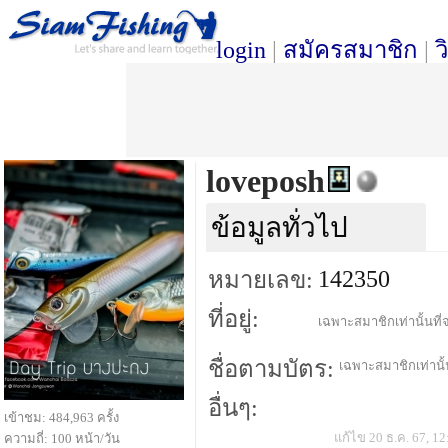
login
|
สมัครสมาชิก
|
ว
loveposh
ข้อมูลทั่วไป
142350
หมายเลข:
ที่อยู่:
เฉพาะสมาชิกเท่านั้นที่จ
ชื่อตามบัตร:
เฉพาะสมาชิกเท่านั้น
อื่นๆ:
เข้าชม: 484,963 ครั้ง
แก้ไข 20 ธ.ค. 67, 12
ความถี่: 100 หน้า/วัน