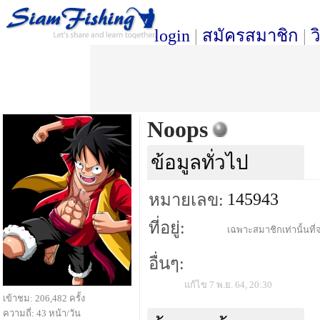
login
|
สมัครสมาชิก
|
ว
Noops
ข้อมูลทั่วไป
145943
หมายเลข:
ที่อยู่:
เฉพาะสมาชิกเท่านั้นที่จ
อื่นๆ:
แก้ไข 7 พ.ย. 64, 20:30
เข้าชม: 206,482 ครั้ง
ความถี่: 43 หน้า/วัน