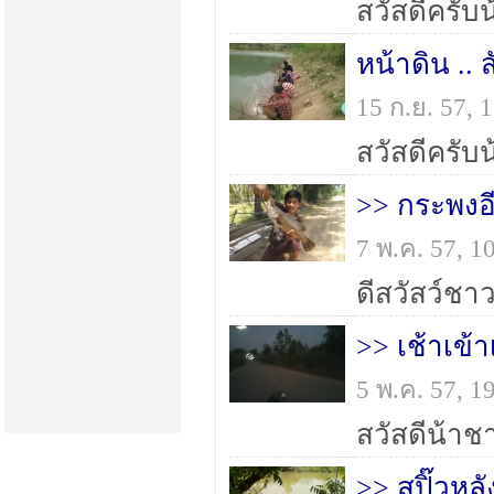
หน้าดิน .. ส
15 ก.ย. 57,
สวัสดีครับน
>> กระพงอ
7 พ.ค. 57, 
>> เช้าเข้า
5 พ.ค. 57, 
>> สปิ๊วหลั