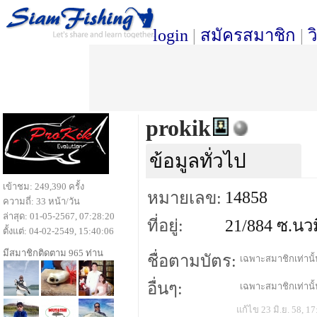
login
|
สมัครสมาชิก
|
ว
prokik
ข้อมูลทั่วไป
เข้าชม: 249,390 ครั้ง
14858
หมายเลข:
ความถี่: 33 หน้า/วัน
ล่าสุด: 01-05-2567, 07:28:20
ที่อยู่:
21/884 ซ.นวม
ตั้งแต่: 04-02-2549, 15:40:06
มีสมาชิกติดตาม 965 ท่าน
ชื่อตามบัตร:
เฉพาะสมาชิกเท่านั้น
อื่นๆ:
เฉพาะสมาชิกเท่านั้น
แก้ไข 23 มิ.ย. 58, 17