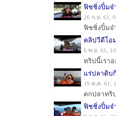
26 ก.ย. 61,
6 พ.ย. 61, 
แร่ปลาดิบ
19 ต.ค. 61,
ฟิชชิ่งปิ๋ม