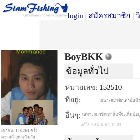
login
|
สมัครสมาชิก
|
ว
BoyBKK
ข้อมูลทั่วไป
153510
หมายเลข:
ที่อยู่:
เฉพาะสมาชิกเท่านั้นที่จ
อื่นๆ:
เฉพาะสมาชิกเท่านั้นที่จะเห็นข้อมู
แก้ไข 30 มิ.ย. 61, 10:03
เข้าชม: 128,264 ครั้ง
ความถี่: 28 หน้า/วัน