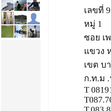
เลขที่ 
หมู่ 1
ซอย เ
แขวง ห
เขต บ
ก.ท.ม 
T 0819
T087.7
T.083.