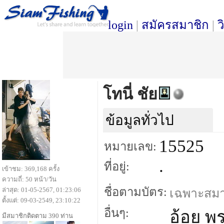
login
|
สมัครสมาชิก
|
ว
โทนี่ ชัย
ข้อมูลทั่วไป
15525
หมายเลข:
.
ที่อยู่:
เข้าชม: 369,168 ครั้ง
ความถี่: 50 หน้า/วัน
ชื่อตามบัตร:
ล่าสุด: 01-05-2567, 01:23:06
เฉพาะสมาชิ
ตั้งแต่: 09-03-2549, 23:10:22
อื่นๆ:
อ้อย พร
มีสมาชิกติดตาม 390 ท่าน