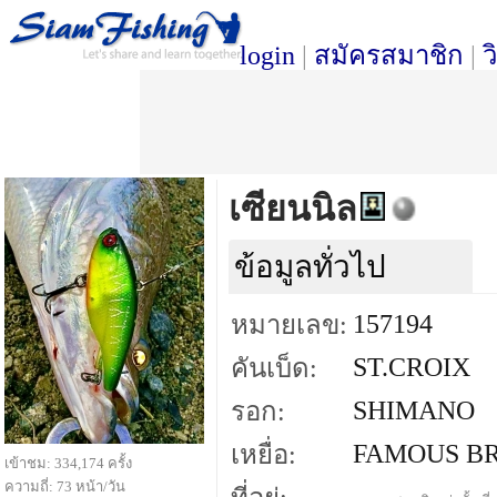
login
|
สมัครสมาชิก
|
ว
เซียนนิล
ข้อมูลทั่วไป
157194
หมายเลข:
ST.CROIX
คันเบ็ด:
SHIMANO
รอก:
FAMOUS B
เหยื่อ:
เข้าชม: 334,174 ครั้ง
ความถี่: 73 หน้า/วัน