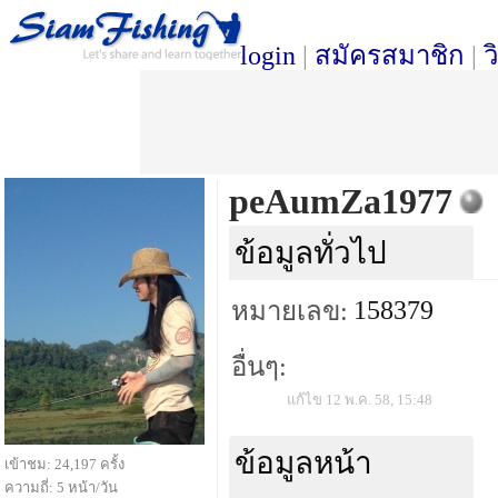
login
|
สมัครสมาชิก
|
ว
peAumZa1977
ข้อมูลทั่วไป
158379
หมายเลข:
อื่นๆ:
แก้ไข 12 พ.ค. 58, 15:48
ข้อมูลหน้า
เข้าชม: 24,197 ครั้ง
ความถี่: 5 หน้า/วัน