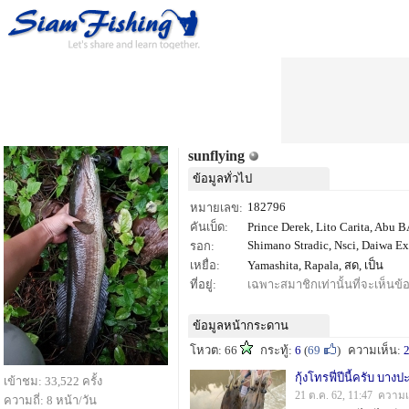
sunflying
ข้อมูลทั่วไป
182796
หมายเลข:
คันเบ็ด:
Prince Derek, Lito Carita, Abu
Shimano Stradic, Nsci, Daiwa Exc
รอก:
เหยื่อ:
Yamashita, Rapala, สด, เป็น
ที่อยู่:
เฉพาะสมาชิกเท่านั้นที่จะเห็นข้อม
ข้อมูลหน้ากระดาน
โหวต: 66
กระทู้:
6
(
69
)
ความเห็น:
กุ้งโทรฟี่ปีนี้ครับ บางป
เข้าชม: 33,522 ครั้ง
21 ต.ค. 62, 11:47 ความเ
ความถี่: 8 หน้า/วัน