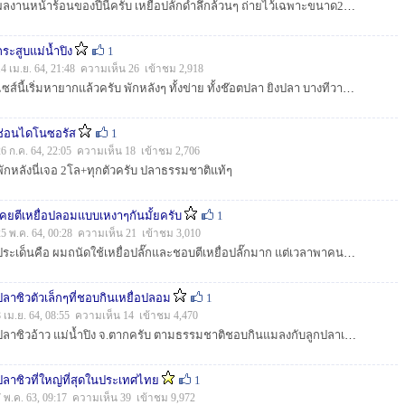
ผลงานหน้าร้อนของปีนี้ครับ เหยื่อปลั้กดำลึกล้วนๆ ถ่ายไว้เฉพาะขนาด2+ ต่ำกว่า2โลไม่ได้ถ่ายเก็บไว้ ต่ำกว่าโลปล่อยหมด...
กระสูบแม่น้ำปิง
1
14 เม.ย. 64, 21:48 ความเห็น 26 เข้าชม 2,918
ไซส์นี้เริ่มหายากแล้วครับ พักหลังๆ ทั้งข่าย ทั้งช๊อตปลา ยิงปลา บางทีวางยาอีก ไม่รู้เมื่อไหร่จะจับกันจริงจังซะที ก่อนที่จะไม่เหลือ...
ช่อนไดโนซอรัส
1
26 ก.ค. 64, 22:05 ความเห็น 18 เข้าชม 2,706
พักหลังนี่เจอ 2โล+ทุกตัวครับ ปลาธรรมชาติแท้ๆ
เคยตีเหยื่อปลอมแบบเหงาๆกันมั้ยครับ
1
25 พ.ค. 64, 00:28 ความเห็น 21 เข้าชม 3,010
ประเด็นคือ ผมถนัดใช้เหยื่อปลั๊กและชอบตีเหยื่อปลั๊กมาก แต่เวลาพาคนอื่นไปตีเค้าไม่ได้ตัว หมายที่ไปดันไม่กินเหยื่ออย่างอื่นอีกหรือนานๆกินเหยื่ออย่างอื่นท...
ปลาซิวตัวเล็กๆที่ชอบกินเหยื่อปลอม
1
8 เม.ย. 64, 08:55 ความเห็น 14 เข้าชม 4,470
ปลาซิวอ้าว แม่น้ำปิง จ.ตากครับ ตามธรรมชาติชอบกินแมลงกับลูกปลาเล็กๆ แพร่กระจายตามแหล่งน้ำธรรมชาติ ทางเหนือ-อีสาน เช่นแม่น้ำโขง ปลาเกมส์ชั้นยอด ตกยาก...
ปลาซิวที่ใหญ่ที่สุดในประเทศไทย
1
7 พ.ค. 63, 09:17 ความเห็น 39 เข้าชม 9,972