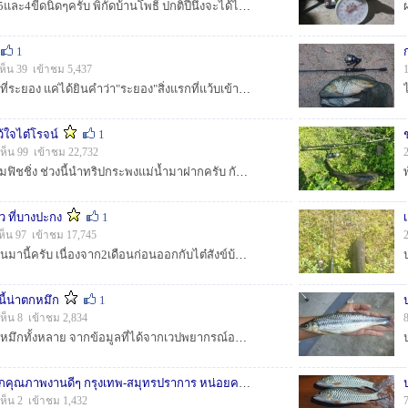
หากันเจอจนได้ ไซส์3.5และ4ขีดนิดๆครับ พิกัดบ้านโพธิ์ ปกติปีนึงจะได้ไซส์นี้ซักตัว บางปีก็ไม่เจอเลย ปีนี้โชคดีได้วันเดียวกันเวลาก็ใกล้ๆกัน ไต๋บอกปี...
1
เห็น 39 เข้าชม 5,437
พอดีมีโอกาสไปทำธุระที่ระยอง แค่ได้ยินคำว่า"ระยอง"สิ่งแรกที่แว้บเข้ามาในหัวคือ กองหิน แน่นอนครับ ทะเลไหนมีกองหินก็ย่อมมีปลาเก๋า ส่วนตัวเคย...
้ใจไต๋โรจน์
1
เห็น 99 เข้าชม 22,732
สวัสดีครับน้าๆชาวสยามฟิชชิ่ง ช่วงนี้นำทริปกระพงแม่น้ำมาฝากครับ กับไต๋โรจน์ปากอ่าว ที่หลายคนคงรู้จักดี คิวจองถ้าจะเอาวันหยุดนี่ต้องจองล่วงหน้ากันหลา...
ว ที่บางปะกง
1
ห็น 97 เข้าชม 17,745
ทริปเมื่อวันอาทิตย์ที่ผ่านมานี้ครับ เนื่องจาก2เดือนก่อนออกกับไต๋สังข์บ้านโพธิ์ แล้วได้ปลาม้าไซส์โลกว่าๆกลับบ้าน เลยติดใจอยากมาอีก แต่ด้วยเวลากระชั้น ด...
นี้น่าตกหมึก
1
ห็น 8 เข้าชม 2,834
อยากแจ้งข่าวกับนักตกหมึกทั้งหลาย จากข้อมูลที่ได้จากเวปพยากรณ์อากาศ วันนี้(เสาร์ 14พค) ช่วงเย็นๆจนถึงเช้าๆวันอาทิตย์ ชายฝั่งชลบุรี สภาพลมและคลื่นเบาม...
ช่วยแนะนำร้านล้างรอกคุณภาพงานดีๆ กรุงเทพ-สมุทรปราการ หน่อยครับ
1
เห็น 2 เข้าชม 1,432