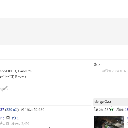
อื่นๆ:
 BASSFIELD, Daiwa ฯล
แก้ไข 23 พ.ย. 61
eller LT, Revros..
ูลนี้
ข้อมูลห้อง
237
(
230
)
เข้าชม: 52,630
โหวต: 53
เรื่อง:
1
ะกง
1
ห็น 15 เข้าชม 2,450