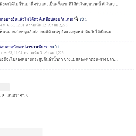
เพิ่งตกได้ไม่กี่วันมานี้ครับ และเป็นครั้งแรกที่ได้ตัวใหญ่ขนาดนี้ ตัวใหญ่ในรูปขนาด 0.5 กก. เทียบกับกระสูบไซส์จาน เคยเห็นที่ใหญ่กว่านี้ลอยตัวผิวน้ำ น...
ตกอย่างอื่นแล้วไม่ได้ตัว ตีเหยื่อปลอมกินเฉย!
1
24 พ.ค. 63, 12:01 ความเห็น 12 เข้าชม 2,275
เห็นหมายสวยๆดูแล้วปลากดมีตัวแน่ๆ จัดแจงชุดหน้าดินกับไส้เดือนมานั่งตกอยู่นานสองนาน ไม่กิน! ได้หมอช้างเหยียบขึ้นมาปลอบใจตั้งตัวนึง นั่งจนเบื่อหยิบชุ...
สอบถามนักตกปลาชาวเชียงราย
1
7 ก.พ. 63, 11:04 ความเห็น 3 เข้าชม 1,226
พอดีจะไปลองหมายกระสูบต้นลำน้ำกก ช่วงแม่สลอง-ท่าตอน-ฝาง ปลายเดือนมีนานี้ นักตกปลาท่านไหนเคยไปตีมาบ้าง มีตัวดีมั้ยครับ หรือมีใครสนใจไปด้วยกันแจ้งมาได้...
 0
เสนอราคา: 0