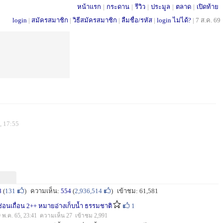
หน้าแรก
|
กระดาน
|
รีวิว
|
ประมูล
|
ตลาด
|
เปิดท้าย
login
|
สมัครสมาชิก
|
วิธีสมัครสมาชิก
|
ลืมชื่อ/รหัส
|
login ไม่ได้?
|
7 ส.ค. 69
, 17:55
8
(
131
)
ความเห็น:
554
(
2,936,514
)
เข้าชม: 61,581
ช่อนเถื่อน 2++ หมายอ่างเก็บน้ำ ธรรมชาติ
1
9 พ.ค. 65, 23:41 ความเห็น 27 เข้าชม 2,991