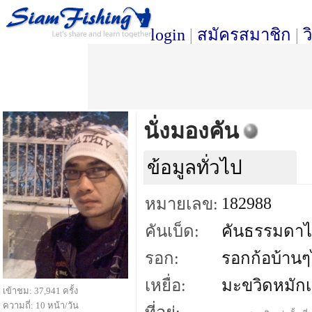
login
|
สมัครสมาชิก
|
ว
นั่งมองคัน
ข้อมูลทั่วไป
182988
หมายเลข:
คันเบ็ด:
คันธรรมดาไม
รอก:
รอกก้อบ้านๆไ
เหยื่อ:
มะขวิดหมัก
เข้าชม: 37,941 ครั้ง
ความถี่: 10 หน้า/วัน