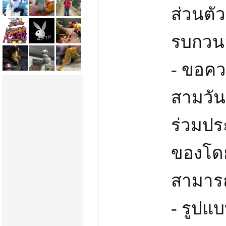
ส่วนตัว
รบกวนอ
- ขอคว
สามวัน
ร่วมประ
ของโดยเ
สามาร
- รูปแ