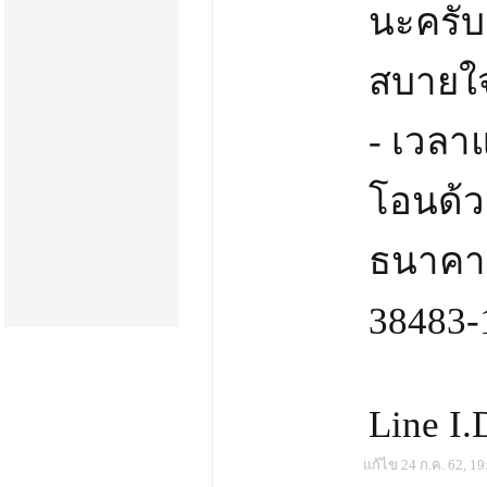
นะครับ
สบายใจ
- เวลา
โอนด้ว
ธนาคาร
38483-
Line I.
แก้ไข 24 ก.ค. 62, 19