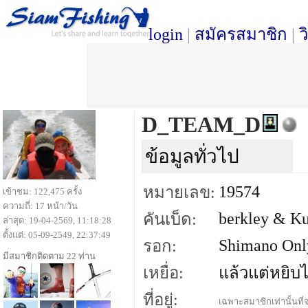
login
|
สมัครสมาชิก
|
ว
D_TEAM_D
ข้อมูลทั่วไป
19574
หมายเลข:
เข้าชม: 122,475 ครั้ง
ความถี่: 17 หน้า/วัน
berkley & K
คันเบ็ด:
ล่าสุด: 19-04-2569, 11:18:28
ตั้งแต่: 05-09-2549, 22:37:49
Shimano Onl
รอก:
มีสมาชิกติดตาม 22 ท่าน
เหยื่อ:
แล้วแต่หยิบไ
ที่อยู่:
เฉพาะสมาชิกเท่านั้นที่จ