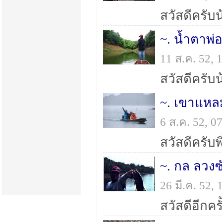
~. น้ำตาพ่อ
11 ส.ค. 52,
6 ส.ค. 52, 
~. กล ลวงซั
26 มี.ค. 52