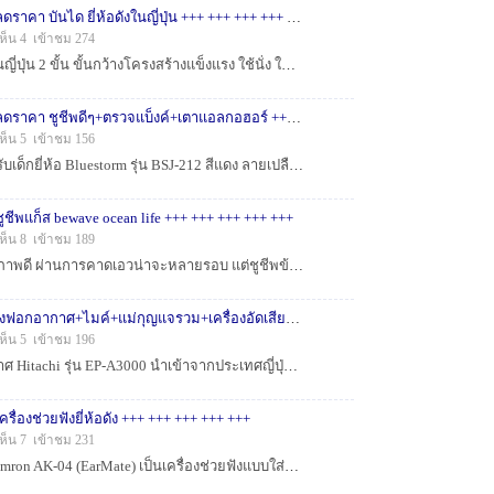
+++ +++ +++ +++ +++ ลดราคา บันได ยี่ห้อดังในญี่ปุ่น +++ +++ +++ +++ +++
ห็น 4 เข้าชม 274
:cheer: บันได ยี่ห้อดังในญี่ปุ่น 2 ขั้น ขั้นกว้างโครงสร้างแข็งแรง ใช้นั่ง ใช้ปีนตู้ หรือหยิบของ งานดีมาก เบิกใหม่ทั่วไปเกือบหมื่น ตัวนี้ใหม่เอ...
+++ +++ +++ +++ +++ ลดราคา ชูชีพดีๆ+ตรวจแบ็งค์+เตาแอลกอฮอร์ +++ +++ +++ +++ +++
ห็น 5 เข้าชม 156
:cheer: 1 เสื้อชูชีพสำหรับเด็กยี่ห้อ Bluestorm รุ่น BSJ-212 สีแดง ลายเปลือกหอย เป็นเสื้อชูชีพขนาด L สำหรับเด็กที่มีความสูงระหว่าง 120-150 ซม. และน้...
ูชีพแก็ส bewave ocean life +++ +++ +++ +++ +++
ห็น 8 เข้าชม 189
:cheer: ชูชีพคาดเอว สภาพดี ผ่านการคาดเอวน่าจะหลายรอบ แต่ชูชีพข้างในสภาพใหม่ เหมือนไม่เคยใช้งาน หลอดแก็สยังมี ไม่มีรอยเจาะ (กางเองได้เมื่อโดนน้ำ ...
+++ +++ +++ +++ เครื่องฟอกอากาศ+ไมค์+แม่กุญแจรวม+เครื่องอัดเสียง++++ +++ +++ +++
ห็น 5 เข้าชม 196
:cheer: เครื่องฟอกอากาศ Hitachi รุ่น EP-A3000 นำเข้าจากประเทศญี่ปุ่น ไฟ 220 บ้านเรา มีฟังก์ชันฟอกอากาศและขจัดกลิ่นสำหรับพื้นที่ไม่เกิน 22 ตารางเมต...
รื่องช่วยฟังยี่ห้อดัง +++ +++ +++ +++ +++
ห็น 7 เข้าชม 231
:cheer: เครื่องช่วยฟัง Omron AK-04 (EarMate) เป็นเครื่องช่วยฟังแบบใส่ในช่องหู (In-The-Ear หรือ ITE) เหมาะสำหรับผู้ที่มีปัญหาทางการได้ยินในระดับเ...