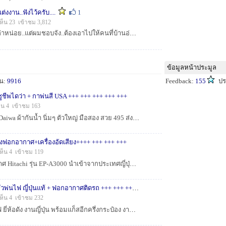
ต่งงาน..ฟังไว้ครับ....
1
ห็น 23 เข้าชม 3,812
พอดีอ่านเจอมาครับ..เก่าหน่อย..แต่ผมชอบจัง..ต้องเอาไปให้คนที่บ้านอ่านบ้างล่ะ..ฮือๆๆ :cry: ..เครดิตท่าน Metta ....Renualt Club Thai [q]Subject: 7 ...
ข้อมูลหน้าประมูล
็น:
9916
Feedback:
155
ปร
ูชีพไดว่า + กาพ่นสี USA +++ +++ +++ +++ +++
็น 4 เข้าชม 163
:cheer: 1 ชูชีพ ยี่ห้อดัง Daiwa ผ้ากันน้ำ นิ่มๆ ตัวใหญ่ มือสอง สวย 495 ส่ง 60 2 กาพ่นสี Vintage Speedy Paint Sprayer W.R. Brown งานเก่า USA. ...
่องฟอกอากาศ+เครื่องอัดเสียง++++ +++ +++ +++
ห็น 4 เข้าชม 119
:cheer: เครื่องฟอกอากาศ Hitachi รุ่น EP-A3000 นำเข้าจากประเทศญี่ปุ่น ไฟ 220 บ้านเรา มีฟังก์ชันฟอกอากาศและขจัดกลิ่นสำหรับพื้นที่ไม่เกิน 22 ตารางเมต...
+++ +++ +++ +++ +++หัวพ่นไฟ ญี่ปุ่นแท้ + ฟอกอากาศติดรถ +++ +++ +++ +++ +++
ห็น 4 เข้าชม 232
:cheer: 1 ไฟฟู่ หัวพ่นไฟ ยี่ห้อดัง งานญี่ปุ่น พร้อมแก็สอีกครึ่งกระป๋อง งานดี รุ่นนี้ไม่มีวาล์วนะครับ ขันกระป๋องเข้า จะเป็นวาล์วในตัว จังหวะขั...