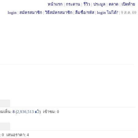
หน้าแรก
|
กระดาน
|
รีวิว
|
ประมูล
|
ตลาด
|
เปิดท้าย
login
|
สมัครสมาชิก
|
วิธีสมัครสมาชิก
|
ลืมชื่อ/รหัส
|
login ไม่ได้?
|
9 ส.ค. 69
ามเห็น:
8
(
2,936,513
)
เข้าชม: 0
 0
เสนอราคา: 4