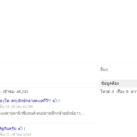
อื่นๆ:
ข้อมูลห้อง
)
เข้าชม: 48,243
โหวต: 0
เรื่อง:
0
คว
 (โค..ตร) ยักษ์กลางทะเลกีวี?!
1
ห็น 54 เข้าชม 43,599
เอเอฟพี - ตะลึง! เรือประมงหาปลานิวซีแลนด์ พบปลาหมึกกล้วยยักษ์ยาวประมาณ 10 เมตร หนักกว่า 450 กิโลกรัม ลอยมาติดเบ็ดโดยบังเอิญ ขณะที่กำลังหาปลาอยู่กลาง...
ดูกันครับ
1
ห็น 21 เข้าชม 4,644