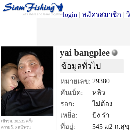
login
|
สมัครสมาชิก
|
ว
yai bangplee
ข้อมูลทั่วไป
29380
หมายเลข:
คันเบ็ด:
หลิว
รอก:
ไม่ต้อง
เหยื่อ:
ปัง รำ
เข้าชม: 38,535 ครั้ง
ที่อยู่:
545 ม2 ถ.สุข
ความถี่: 6 หน้า/วัน