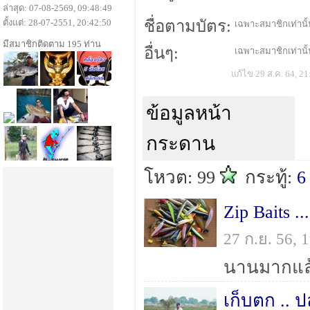
ล่าสุด: 07-08-2569, 09:48:49
ตั้งแต่: 28-07-2551, 20:42:50
ชื่อตามบัตร:
เฉพาะสมาชิกเท่านั้น
มีสมาชิกติดตาม 195 ท่าน
อื่นๆ:
เฉพาะสมาชิกเท่านั้น
แก้ไข 29 ส.ค. 64, 21
ข้อมูลหน้า
กระดาน
โหวต: 99
กระทู้:
6
Zip Baits ..
27 ก.ย. 56,
เก็บตก .. 