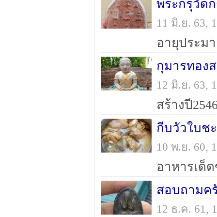
พระกรุวัด
11 มิ.ย. 63,
อายุประมา
กุมารทองสม
12 มิ.ย. 63,
สร้างปี254
กีบวัวใบช
10 พ.ย. 60,
อาหารเด็ดข
สอบถามครั
12 ธ.ค. 61,