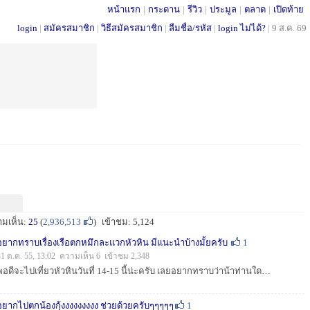
หน้าแรก
|
กระดาน
|
รีวิว
|
ประมูล
|
ตลาด
|
เปิดท้าย
login
|
สมัครสมาชิก
|
วิธีสมัครสมาชิก
|
ลืมชื่อ/รหัส
|
login ไม่ได้?
|
9 ส.ค. 69
ามเห็น:
25
(
2,936,513
)
เข้าชม: 5,124
อยากทราบเรื่องเรือตกหมึกละแวกหัวหิน มีแนะนำบ้างมั้ยครับ
1
31 ต.ค. 55, 13:02 ความเห็น 6 เข้าชม 2,348
พอดีจะไปเที่ยวหัวหินวันที่ 14-15 นี้น่ะครับ เลยอยากทราบว่าน้าท่านใดพอรู้จักเรือที่สามารถพาออกไปตกหมึกได้ไหม (รร. ที่พักอยู่ติดหาดน่ะครับ) ขอบคุณมากคร...
อยากไปตกน้องกุ้งงงงงงงงง ช่วยด้วยครับๆๆๆๆๆ
1