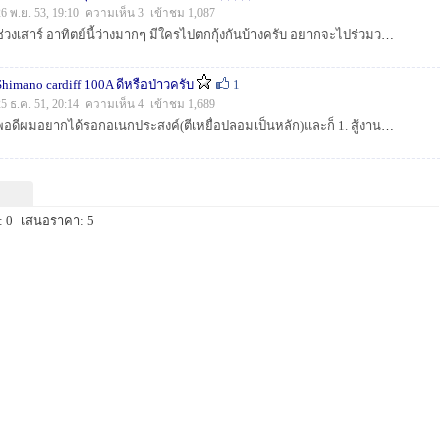
26 พ.ย. 53, 19:10 ความเห็น 3 เข้าชม 1,087
ช่วงเสาร์ อาทิตย์นี้ว่างมากๆ มีใครไปตกกุ้งกันบ้างครับ อยากจะไปร่วมวงด้วยคน หรือไม่ก็ รบกวนน้าๆ ช่วยแนะนำเรือไต๋ตกกุ้ง แถวบางประกง ให้หน่อ...
Shimano cardiff 100A ดีหรือป่าวครับ
1
25 ธ.ค. 51, 20:14 ความเห็น 4 เข้าชม 1,689
พอดีผมอยากได้รอกอเนกประสงค์(ตีเหยื่อปลอมเป็นหลัก)และก็ 1. สู้งานหนักๆได้ ...
 0
เสนอราคา: 5