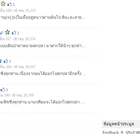
1
ห็น 100 เข้าชม 10,233
[b]สวัสดีคร้าบน้าๆทุกท่าน[/b] [b]ในเมื่อฤดูหนาวผ่านพ้นไป หิมะละลายหมด ต้นไม้เริ่มผลิใบ และอากาศเป็นใจ ผม pro_James เลยขอออกไปล้างสายเอ็นซะหน่อย...
ดน"
1
เห็น 167 เข้าชม 29,574
.....ครั้งนี้มีภาพตกปลา แบบเดินป่าหาหมายตกปลา มาฝากให้น้าๆ ทุกท่านได้รับชมกันค้าบ ๆ..... (ไปตกปลา3วัน เกือบจะแห้ว..แต่สุดท้ายก็......)...
1
เห็น 206 เข้าชม 29,347
สวัสดีน้าๆชาวสยามฟิชชิ่งทุกท่าน เนื่องจากผมได้ออกไปตกปลาอีกครั้ง จึงได้เก็บ ภาพมาฝาก จะแห้วหรือไม่แห้ว เชิญชมได้ครับ...
1
ห็น 180 เข้าชม 28,169
สวัสดีครับ น้าๆชาวสยามฟิชชิ่งทุกท่าน นานๆทีผมจะได้ออกไปตกปลา พอดีมีโอกาศไปตกปลาเลยเก็บภาพตกปลามาให้ชมกัน เชิญรับชมได้ครับ ผิดพลาดต้องขออภัยด้วยคร...
ข้อมูลหน้าประมูล
Feedback:
0
ประกาศ: