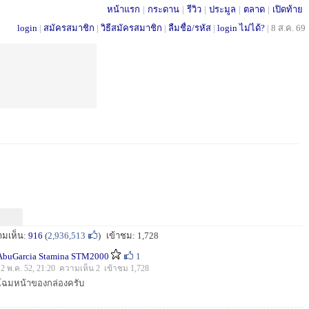
หน้าแรก
|
กระดาน
|
รีวิว
|
ประมูล
|
ตลาด
|
เปิดท้าย
login
|
สมัครสมาชิก
|
วิธีสมัครสมาชิก
|
ลืมชื่อ/รหัส
|
login ไม่ได้?
|
8 ส.ค. 69
ามเห็น:
916
(
2,936,513
)
เข้าชม: 1,728
AbuGarcia Stamina STM2000
1
12 พ.ค. 52, 21:20 ความเห็น 2 เข้าชม 1,728
โฉมหน้าของกล่องครับ