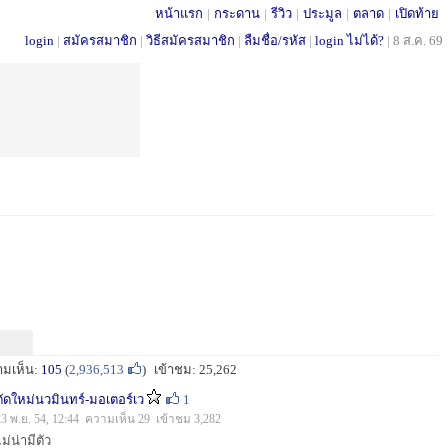
หน้าแรก
|
กระดาน
|
รีวิว
|
ประมูล
|
ตลาด
|
เปิดท้าย
login
|
สมัครสมาชิก
|
วิธีสมัครสมาชิก
|
ลืมชื่อ/รหัส
|
login ไม่ได้?
|
8 ส.ค. 69
ามเห็น:
105
(
2,936,513
)
เข้าชม: 25,262
ตัดใหม่นวมินทร์-มอเตอร์เว
1
23 พ.ย. 54, 12:44 ความเห็น 29 เข้าชม 3,282
ไม่น่ามีตัว