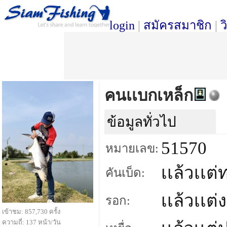
login
|
สมัครสมาชิก
|
ว
คนเเบกเหล็ก
ข้อมูลทั่วไป
51570
หมายเลข:
เเล้วเเต่
คันเบ็ด:
เเล้วเเต่
รอก:
เข้าชม: 857,730 ครั้ง
ความถี่: 137 หน้า/วัน