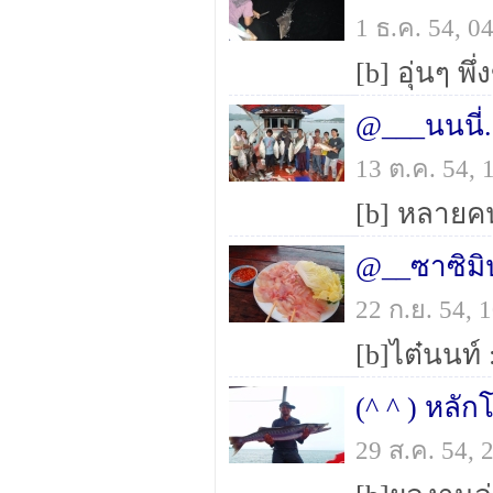
1 ธ.ค. 54, 
@___นนนี่..
13 ต.ค. 54,
22 ก.ย. 54,
(^ ^ ) หลัก
29 ส.ค. 54,