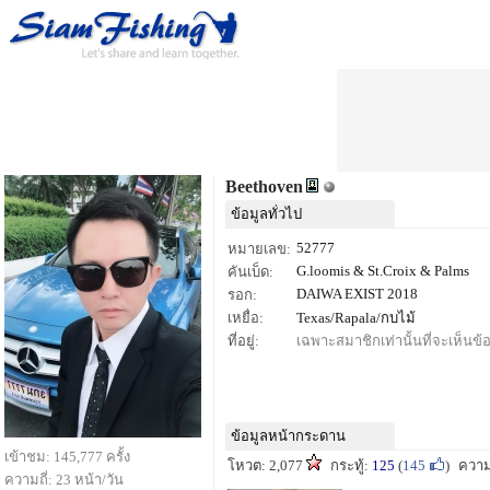
Beethoven
ข้อมูลทั่วไป
52777
หมายเลข:
G.loomis & St.Croix & Palms
คันเบ็ด:
DAIWA EXIST 2018
รอก:
เหยื่อ:
Texas/Rapala/กบไม้
ที่อยู่:
เฉพาะสมาชิกเท่านั้นที่จะเห็นข้อม
ข้อมูลหน้ากระดาน
เข้าชม: 145,777 ครั้ง
โหวต: 2,077
กระทู้:
125
(
145
)
ความ
ความถี่: 23 หน้า/วัน