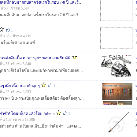
อยากเล่าความรู้สึกของคนที่กลับมาตกปลาครั้งแรกในรอบ 7-8 ปี และรีวิวรอกกับคันใหม่
1
็น 53 เข้าชม 5,514
อยากเล่าความรู้สึกของคนที่กลับมาตกปลาครั้งแรกในรอบ 7-8 ปี และรีวิวรอกABU GARCIA Zenon MG X กับคันSHIMANO BANTAM 2022 สวัสดีเพื่อนๆ นักตกปลาทั้งมื...
1
ห็น 35 เข้าชม 4,119
รุ่นใหม่ก็เข้ามาแทนที่
ตคนหลังคันเบ็ด ท่าทางลูกๆ ชอบปลาครับ คิคิ
1
ห็น 55 เข้าชม 5,840
ผมชอบตกปลา เดี๋ยวนี้ลูกชายก็เริ่มโตขึ้น และผมก็พาเขามาเที่ยวบ่อตกปลา หากเขาชอบ ก็จะสอนให้เขาตกปลาครับ :grin: :love: :cheer:...
นๆ เดี๋ยวนี้ตกปลากับลูกๆ
1
เห็น 57 เข้าชม 6,553
ผมเลิกตกปลาไปนานกว่า 6-7 ปี เพราะเป็นคุณพ่อเลี้ยงเดี่ยว ต้องเลี้ยงลูกๆ ทั้งสามคน ปัจจุบัน ลูกๆ เริ่มโตแล้ว วันนี้พาลูกๆ มาสอนการตกปลา และมาเที่ยวตาม...
่ทำชั่ว! โดนบล็อคแล้วโดย Admin
1
ห็น 102 เข้าชม 13,206
50,000 บาท เพื่อคนไทยด้วยกัน สำหรับผมแล้ว...ยิ่งกว่าคุ้มค่า! [url='http://www.siamfishing.com/board/view.php?tid=655067']http://www.siamfishing.co...