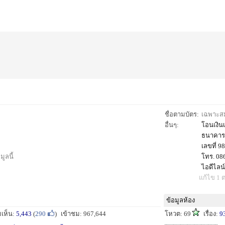
ชื่อตามบัตร:
เฉพาะสมา
อื่นๆ:
โอนเงินเ
ธนาคารก
เลขที่ 9
ูลนี้
โทร. 08
ไอดีไลน
แก้ไข 1 ต
ข้อมูลห้อง
เห็น:
5,443
(
290
)
เข้าชม: 967,644
โหวต: 69
เรื่อง:
9