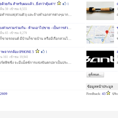
้วยกัน สำหรับผมแล้ว...ยิ่งกว่าคุ้มค่า!
1
ห็น 59 เข้าชม 8,555
ผมจ่าย 50,000 บาท เพื่อทำรถแห่(ส่วนตัว) และจ้างทำเอกสารต่างๆมากมายในนามของประชาชน(ซึ่งรักในหลวง)ที่ "โกรธ+เกลียด" การคอรัปชั่น! จากนักการเ...
ประเทศชาติไทยเป็นของส่วนรวมร่วมกัน - ห้ามเอาไปขาย - เป็นการส่วนต้ว
1
ห็น 65 เข้าชม 8,279
หากไม่มีเงิน "มีรถยนต์ก็ขายรถยนต์ มีบ้านก็ขายบ้าน หรือมีเรือกสวนไร่นาที่จะขายได้..ก็ขายไปเถิด" แต่ประเทศชาติ(ไทย) เราจะเอาไปขายไม่ได้นะครับ ...
-ภาพจากกล้อง IPHONE 5
1
็น 161 เข้าชม 19,941
บ่อตกปลาหาดใหญ่สปอร์ตฟิชชิ่ง จะมีแม็ตช์การแข่งขันตกปลาเป็นประจำทุกๆ วันเสาร์ของสัปดาห์ จะเริ่มทำการแข่งขันเวลา 19.30 น. - 22.00 น. กติกา คื...
ดูทั้งหมด...
ข้อมูลหน้าประมูล
2609
Feedback:
43
ประ