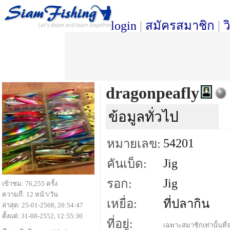
login
|
สมัครสมาชิก
|
ว
dragonpeafly
ข้อมูลทั่วไป
54201
หมายเลข:
Jig
คันเบ็ด:
Jig
รอก:
เข้าชม: 76,255 ครั้ง
ความถี่: 12 หน้า/วัน
เหยื่อ:
ที่ปลากิน
ล่าสุด: 25-01-2568, 20:54:47
ตั้งแต่: 31-08-2552, 12:55:30
ที่อยู่:
เฉพาะสมาชิกเท่านั้นที่จ