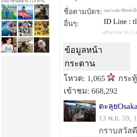
มีสมาชิกติดตาม 119 ท่าน
ชื่อตามบัตร:
เฉพาะสมาชิกเท่านั้น
ID Line : t
อื่นๆ:
แก้ไข 3 ก.พ. 59, 11:
ข้อมูลหน้า
กระดาน
โหวต: 1,065
กระทู
เข้าชม: 668,292
ตะลุยOsaka
13 พ.ย. 59,