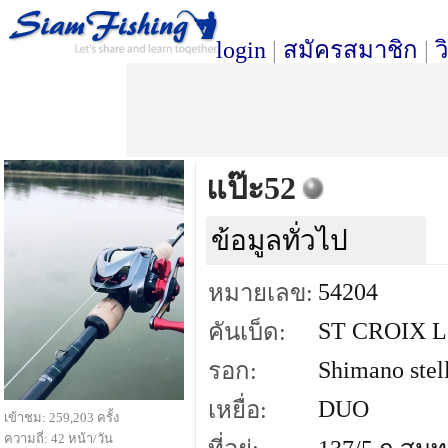
login
|
สมัครสมาชิก
|
ว
แป๊ะ52
ข้อมูลทั่วไป
54204
หมายเลข:
ST CROIX Le
คันเบ็ด:
Shimano stel
รอก:
DUO
เหยื่อ:
เข้าชม: 259,203 ครั้ง
ความถี่: 42 หน้า/วัน