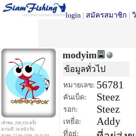
login
|
สมัครสมาชิก
|
ว
modyim
ข้อมูลทั่วไป
56781
หมายเลข:
Steez
คันเบ็ด:
Steez
รอก:
Addy
เหยื่อ:
เข้าชม: 206,350 ครั้ง
ความถี่: 34 หน้า/วัน
ที่อยู่:
ล่าสุด: 17-06-2569, 10:41:04