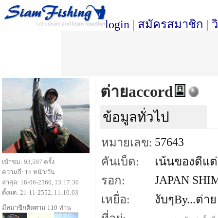
login
|
สมัครสมาชิก
|
ว
ต่ายaccord
ข้อมูลทั่วไป
57643
หมายเลข:
คันเบ็ด:
เน้นของดีแต
เข้าชม: 93,597 ครั้ง
ความถี่: 15 หน้า/วัน
JAPAN SHI
รอก:
ล่าสุด: 18-06-2566, 13:17:30
ตั้งแต่: 21-11-2552, 11:10:03
เหยื่อ:
งับๆBy...ต่าย
มีสมาชิกติดตาม 110 ท่าน