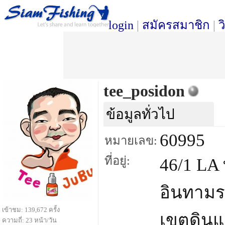
login
|
สมัครสมาชิก
|
ว
tee_posidon
ข้อมูลทั่วไป
60995
หมายเลข:
ที่อยู่:
46/1 LA 
อินทามร
เข้าชม: 139,672 ครั้ง
เขตดินแ
ความถี่: 23 หน้า/วัน