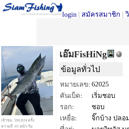
login
|
สมัครสมาชิก
|
ว
เอ๊มFisHiNg
ข้อมูลทั่วไป
62025
หมายเลข:
คันเบ็ด:
เริ่มชอบ
รอก:
ชอบ
เหยื่อ:
จิ๊กบ้าง ปลอ
เข้าชม: 390,824 ครั้ง
ความถี่: 65 หน้า/วัน