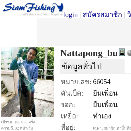
login
|
สมัครสมาชิก
|
ว
Nattapong_bu
ข้อมูลทั่วไป
66054
หมายเลข:
คันเบ็ด:
ยืมเพื่อน
รอก:
ยืมเพื่อน
เหยื่อ:
ทำเอง
เข้าชม: 186,056 ครั้ง
ที่อยู่:
ความถี่: 32 หน้า/วัน
เฉพาะสมาชิกเท่านั้นที่จ