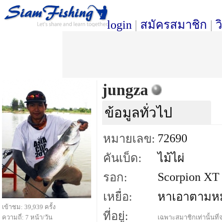
login
|
สมัครสมาชิก
|
ว
jungza
ข้อมูลทั่วไป
72690
หมายเลข:
คันเบ็ด:
ไม้ไผ่
Scorpion XT
รอก:
เหยื่อ:
หาเอาตามห
เข้าชม: 39,939 ครั้ง
ที่อยู่:
ความถี่: 7 หน้า/วัน
เฉพาะสมาชิกเท่านั้นที่จ