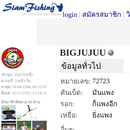
login
|
สมัครสมาชิก
|
ว
BIGJUJUU
ข้อมูลทั่วไป
เข้าชม: 19,879 ครั้ง
72723
หมายเลข:
ความถี่: 3 หน้า/วัน
ล่าสุด: 16-09-2568, 09:32:47
คันเบ็ด:
มันแพง
ตั้งแต่: 12-11-2553, 13:24:11
มีสมาชิกติดตาม 89 ท่าน
รอก:
ก็แพงอีก
เหยื่อ:
ยิ่งแพง
อื่นๆ: