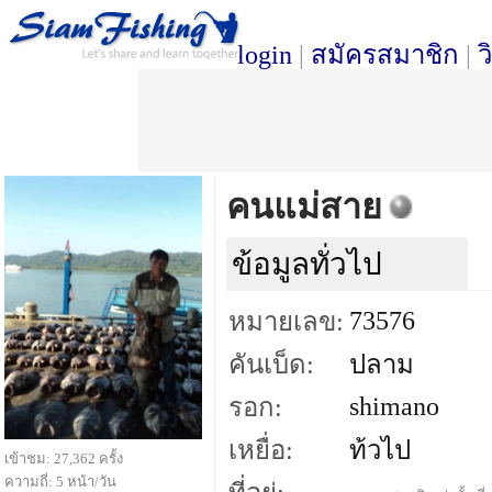
login
|
สมัครสมาชิก
|
ว
คนแม่สาย
ข้อมูลทั่วไป
73576
หมายเลข:
คันเบ็ด:
ปลาม
shimano
รอก:
เหยื่อ:
ท้วไป
เข้าชม: 27,362 ครั้ง
ความถี่: 5 หน้า/วัน