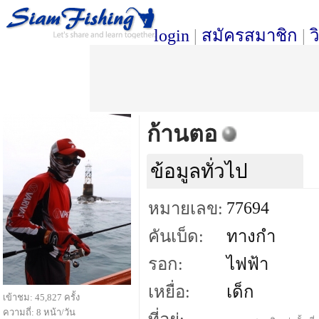
login
|
สมัครสมาชิก
|
ว
ก้านตอ
ข้อมูลทั่วไป
77694
หมายเลข:
คันเบ็ด:
ทางกำ
รอก:
ไฟฟ้า
เหยื่อ:
เด็ก
เข้าชม: 45,827 ครั้ง
ความถี่: 8 หน้า/วัน