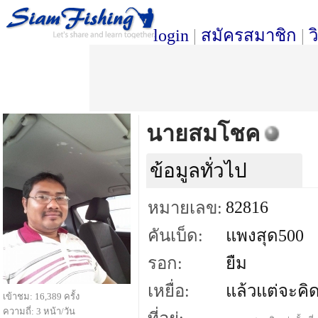
login
|
สมัครสมาชิก
|
ว
นายสมโชค
ข้อมูลทั่วไป
82816
หมายเลข:
คันเบ็ด:
แพงสุด500
รอก:
ยืม
เหยื่อ:
แล้วแต่จะคิด
เข้าชม: 16,389 ครั้ง
ความถี่: 3 หน้า/วัน