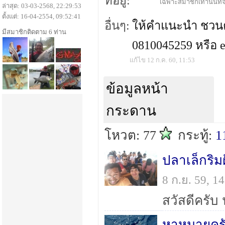
ที่อยู่:
เฉพาะสมาชิกเท่านั้นที่จ
ล่าสุด: 03-03-2568, 22:29:53
ตั้งแต่: 16-04-2554, 09:52:41
อื่นๆ:
ให้คำแนะนำ ชวนตก
มีสมาชิกติดตาม 6 ท่าน
0810045259 หรือ 
แก้ไข 12 ก.ค. 60, 11:53
ข้อมูลหน้า
กระดาน
โหวต: 77
กระทู้:
1
ปลาเล็กริมฝ
8 ก.ย. 59, 
หาหมายคร