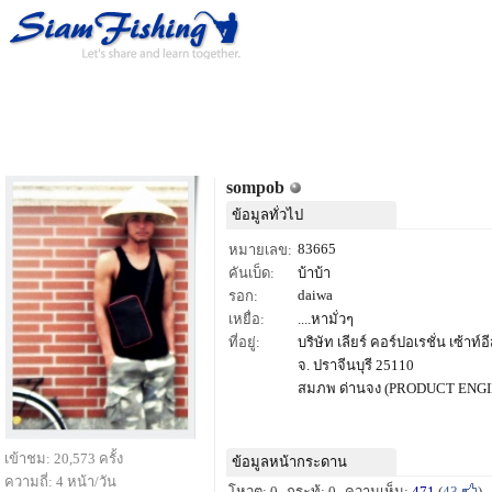
sompob
ข้อมูลทั่วไป
83665
หมายเลข:
คันเบ็ด:
บ้าบ้า
daiwa
รอก:
เหยื่อ:
....หามั่วๆ
ที่อยู่:
บริษัท เลียร์ คอร์ปอเรชั่น เซ้าท์อ
จ. ปราจีนบุรี 25110
สมภพ ด่านจง (PRODUCT ENGI
เข้าชม: 20,573 ครั้ง
ข้อมูลหน้ากระดาน
ความถี่: 4 หน้า/วัน
โหวต: 0
กระทู้: 0
ความเห็น:
471
(
43
)