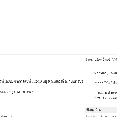
อื่นๆ:
...นิ่งๆยิ้มเข้าไว้
ทำงานอยู่แต่ห
ีสท์ เอเซีย จำกัด เลขที่ 612/10 หมู่ 9 ต.หนองกี่ อ. กบินทร์บุรี
*****ยังไงก็ช่
NEER//QA. AUDITER.)
**สมภพ ด่านจง
สาขาตลาดอุดม
ข้อมูลห้อง
เข้าชม: 0
โหวต: 0
เรื่อง:
0
คว