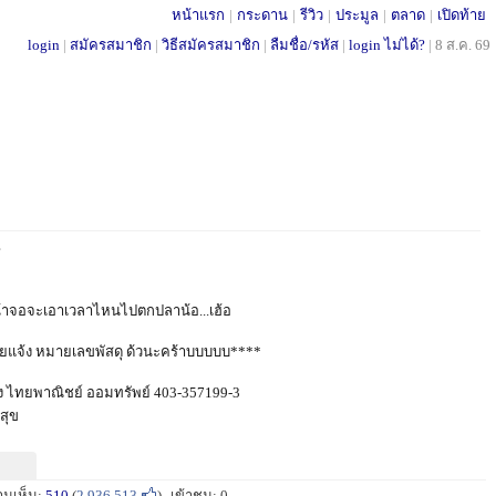
หน้าแรก
|
กระดาน
|
รีวิว
|
ประมูล
|
ตลาด
|
เปิดท้าย
login
|
สมัครสมาชิก
|
วิธีสมัครสมาชิก
|
ลืมชื่อ/รหัส
|
login ไม่ได้?
|
8 ส.ค. 69
?
น้าจอจะเอาเวลาไหนไปตกปลาน้อ...เฮ้อ
วยแจ้ง หมายเลขพัสดุ ด้วนะคร้าบบบบบ****
 ไทยพาณิชย์ ออมทรัพย์ 403-357199-3
สุข
ามเห็น:
510
(
2,936,513
)
เข้าชม: 0