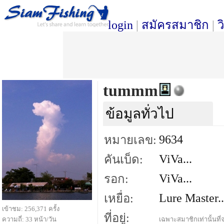
login
|
สมัครสมาชิก
|
ว
tummm
ข้อมูลทั่วไป
9634
หมายเลข:
ViVa...
คันเบ็ด:
ViVa...
รอก:
Lure Master..
เหยื่อ:
เข้าชม: 256,371 ครั้ง
ที่อยู่:
ความถี่: 33 หน้า/วัน
เฉพาะสมาชิกเท่านั้นที่จ