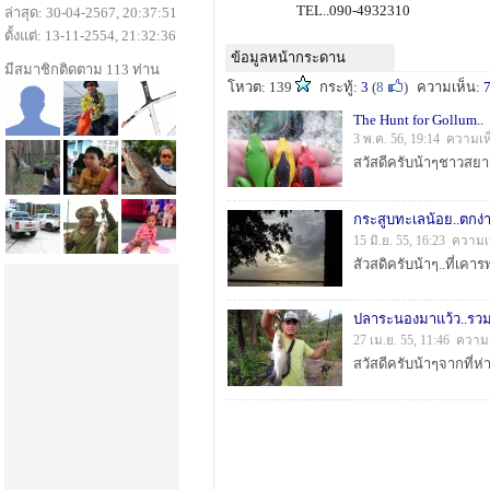
TEL..090-4932310
ล่าสุด: 30-04-2567, 20:37:51
ตั้งแต่: 13-11-2554, 21:32:36
ข้อมูลหน้ากระดาน
มีสมาชิกติดตาม 113 ท่าน
โหวต: 139
กระทู้:
3
(
8
)
ความเห็น:
The Hunt for Gollum..
3 พ.ค. 56, 19:14 ความเห
กระสูบทะเลน้อย..ตกง่า
15 มิ.ย. 55, 16:23 ความ
ปลาระนองมาแว้ว..รวมๆน
27 เม.ย. 55, 11:46 ความ