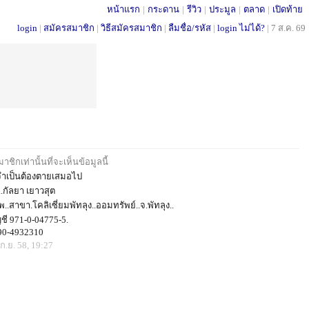
หน้าแรก
|
กระดาน
|
รีวิว
|
ประมูล
|
ตลาด
|
เปิดท้าย
login
|
สมัครสมาชิก
|
วิธีสมัครสมาชิก
|
ลืมชื่อ/รหัส
|
login ไม่ได้?
|
7 ส.ค. 69
ชิกเท่านั้นที่จะเห็นข้อมูลนี้
ม่จำเป็นต้องตายเสมอไป
ี..กัลยา เยาวสุต
พ..สาขา.โคลิเซี่ยมพัทลุง..ออมทรัพย์..จ.พัทลุง..
ญชี 971-0-04775-5.
090-4932310
ก.ย. 58, 19:27