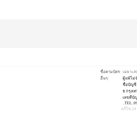
ชื่อตามบัตร:
เฉพาะสมา
อื่นๆ:
ผู้แพ้ไ
ชื่อบัญช
ธ.กรุงเท
เลขที่บั
..TEL..
แก้ไข 24 