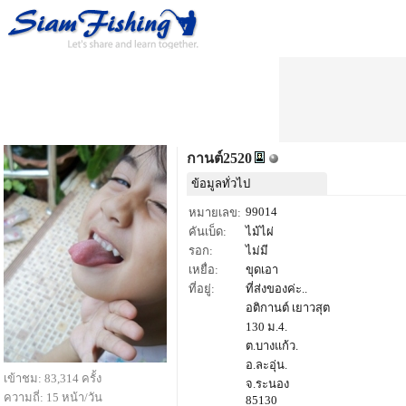
กานต์2520
ข้อมูลทั่วไป
99014
หมายเลข:
คันเบ็ด:
ไม้ไผ่
รอก:
ไม่มี
เหยื่อ:
ขุดเอา
ที่อยู่:
ที่ส่งของค่ะ..
อติกานต์ เยาวสุต
130 ม.4.
ต.บางแก้ว.
อ.ละอุ่น.
เข้าชม: 83,314 ครั้ง
จ.ระนอง
ความถี่: 15 หน้า/วัน
85130