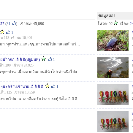
ข้อมูลห้อง
757
(
81
)
เข้าชม: 45,890
โหวต: 92
เรื่อง:
2
1
็น 113 เข้าชม 10,406
สวัสดีครับน้าๆชาวสยามฯ..ทุกๆท่าน..แหะๆๆ..ห่างหายไปนานเลยสำหรับผม.. .เนื่องจากร่างกายไม่อำนวยต่อการตกปลาเท่าที่ควรนะครับ..ห่างหายกันไปนาน เลยจัดกระทู...
ยม๊ากกก..อิ อิ อิ(ปฐมบท)
1
เห็น 290 เข้าชม 24,925
สัวสดิครับน้าๆ..ที่เคารพทุกๆท่าน..เนื่องจากวันก่อนมีน้าโปรท่านนึงไปแค้น"ฝังหุ่น"ใว้ที่..ทะเลน้อย..จ.พัทลุง..แล้วเมื่อวันศุกร์..ที่ผ่านมาโปรท...
ส
ะคร้าบเจ้านาย..อิ อิ อิ อิ
1
เห็น 125 เข้าชม 10,559
สวัสดีครับน้าๆจากที่ห่างหายไปนาน..เลยลืมครับว่าลงกระทู้ยังไง..อิ อิ อิ อิ..ดองใว้นานพอสมควรครับ.. ได้ที่พอดี..ก็เลยนำมาให้น้าชมนะครับ..บางหมายผมไม่สา...