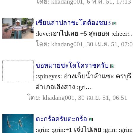
โดย: khadang001, 6 พ.ค. 51, 17:13
เซียนล่าปลาชะโดต้องชม3
:love:เอาไปเลย +5 สุดยอด :cheer:..
โดย: khadang001, 30 เม.ย. 51, 07:
ขอหมายชะโดโคราชครับ
:spineyes: อ่างเก็บน้ำลำแซะ ครบุ
อำเภอเสิงสาง :gri...
โดย: khadang001, 30 เม.ย. 51, 06:51
ตะกร้อครับตะกร้อ
:grin: :grin:+1 เจ๋งไปเลย :grin: :grin: