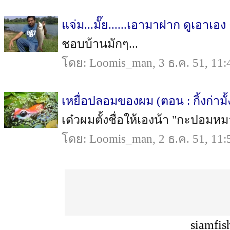
แจ่ม...มั๊ย......เอามาฝาก ดูเอาเอง
ชอบบ้านมักๆ...
โดย: Loomis_man, 3 ธ.ค. 51, 11:
เหยื่อปลอมของผม (ตอน : กิ้งก่ามั้
เด๋วผมตั้งชื่อให้เองน้า "กะปอมหมาน
โดย: Loomis_man, 2 ธ.ค. 51, 11:
siamfis